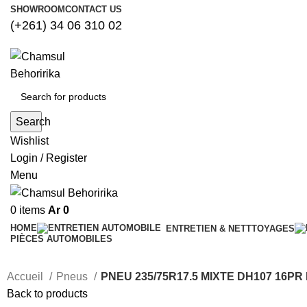
SHOWROOM
CONTACT US
(+261) 34 06 310 02
Search
Wishlist
Login / Register
Menu
0
items
Ar
0
HOME
ENTRETIEN & NETTTOYAGES
PIÈCES AUTOMOBILES
Accueil
Pneus
PNEU 235/75R17.5 MIXTE DH107 16P
Back to products