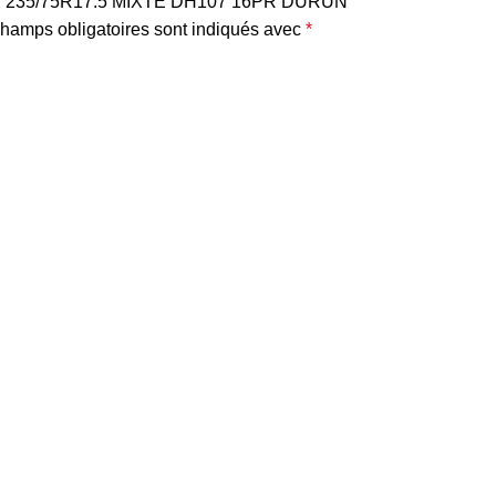
“PNEU 235/75R17.5 MIXTE DH107 16PR DURUN”
hamps obligatoires sont indiqués avec
*