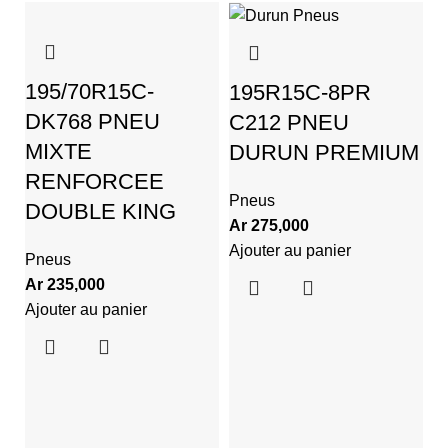
195/70R15C-
195R15C-8PR
DK768 PNEU
C212 PNEU
MIXTE
DURUN PREMIUM
RENFORCEE
Pneus
DOUBLE KING
Ar
275,000
Ajouter au panier
2
Pneus
Ar
235,000
P
Ajouter au panier
P
P
A
Aj