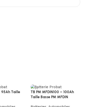
95Ah Taille
TB PM MFDIN100 – 100Ah
Taille Basse PM MFDIN
omobiles
Batteries
,
Automobiles