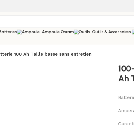
Batteries
Ampoule Osram
Outils & Accessoires.
terie 100 Ah Taille basse sans entretien
100
Ah T
Batter
Ampera
Garanti