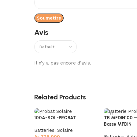
Avis
Il n’y a pas encore d’avis.
Related Products
100A-SOL-PROBAT
TB MFDIN100 – 
Basse MFDIN
Batteries
,
Solaire
Ar
725,000
Batteries
,
Auto