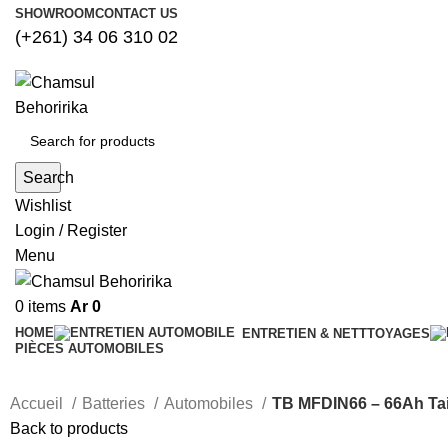
SHOWROOM
CONTACT US
(+261) 34 06 310 02
Search
Wishlist
Login / Register
Menu
0
items
Ar
0
HOME
ENTRETIEN & NETTTOYAGES
PIÈCES AUTOMOBILES
Accueil
Batteries
Automobiles
TB MFDIN66 – 66Ah Ta
Back to products