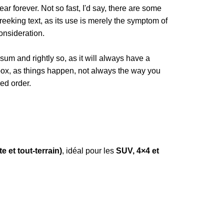
ar forever. Not so fast, I'd say, there are some
reeking text, as its use is merely the symptom of
onsideration.
sum and rightly so, as it will always have a
box, as things happen, not always the way you
red order.
 et tout-terrain)
, idéal pour les
SUV, 4×4 et