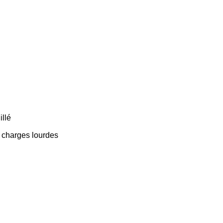
illé
x charges lourdes