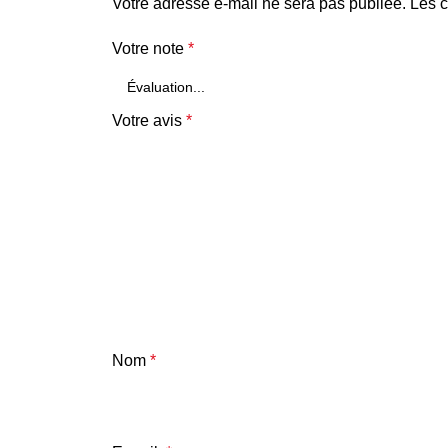
Votre adresse e-mail ne sera pas publiée.
Les c
Votre note
*
Votre avis
*
Nom
*