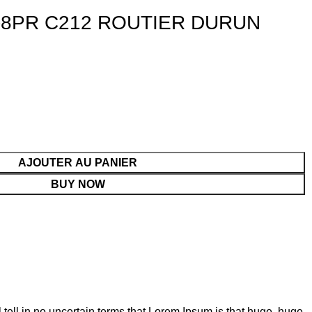
-8PR C212 ROUTIER DURUN
AJOUTER AU PANIER
BUY NOW
l tell in no uncertain terms that Lorem Ipsum is that huge, huge